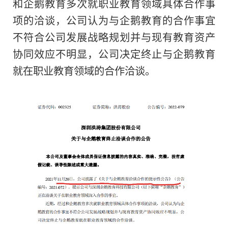
和企鹅教育多次就职业教育领域具体合作事
项的洽谈，公司认为与企鹅教育的合作事宜
不符合公司发展战略规划并与现有教育资产
中华网财经8月15日讯：洪
协同效应不明显，公司决定终止与企鹅教育
(002325.SZ)发布公告，2
就在职业教育领域的合作洽谈。
公司披露了《关于与企鹅教
示性公告》，提示公司与企
关于在职业教育领域深入合
2022
长按二维码 