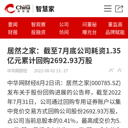
智慧家
要闻
智观察
公司
问董秘
董监高
财报
投融资
坊间
曝光台
品牌赋能
居然之家：截至7月底公司耗资1.35
亿元累计回购2692.93万股
中华网财经
2022-08-02 13 : 27
中华网财经8月2日讯：居然之家(000785.SZ)
发布关于股份回购进展的公告称，截至2022
年7月31日，公司通过回购专用证券账户以集
居然之家：截至7月
中竞价交易方式回购公司股份2692.93万股，
1.35亿元累计回购26
占公司当前总股本的0.41%，最高成交价为5.