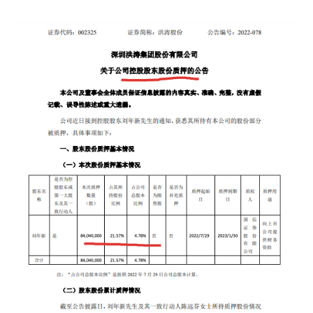
中华网财经8月2日讯：洪涛
（002325.SZ）发布关
质押的公告称，公司近日接
新的通知，获悉其所持有公
质押。
2022
长按二维码 